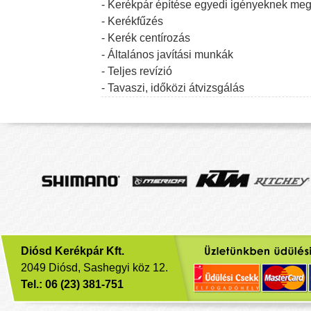
- Kerékpár építése egyedi igényeknek meg
- Kerékfűzés
- Kerék centírozás
- Általános javítási munkák
- Teljes revízió
- Tavaszi, időközi átvizsgálás
Diósd Kerékpár Kft.
2049 Diósd, Sashegyi köz 12.
Tel.: 06 (23) 381-751