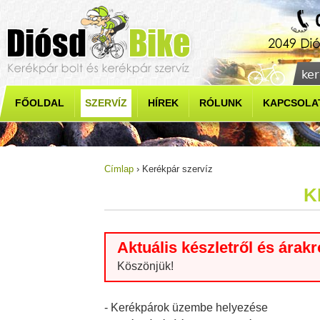
Jump to navigation
Ker
Ke
FŐOLDAL
SZERVÍZ
HÍREK
RÓLUNK
KAPCSOLA
Címlap
›
Kerékpár szervíz
Jelenlegi hely
K
Aktuális készletről és árak
Köszönjük!
- Kerékpárok üzembe helyezése