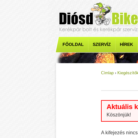
FŐOLDAL
SZERVÍZ
HÍREK
Címlap
›
Kiegészítő
Jelenlegi he
Aktuális 
Köszönjük!
A kifejezés ninc