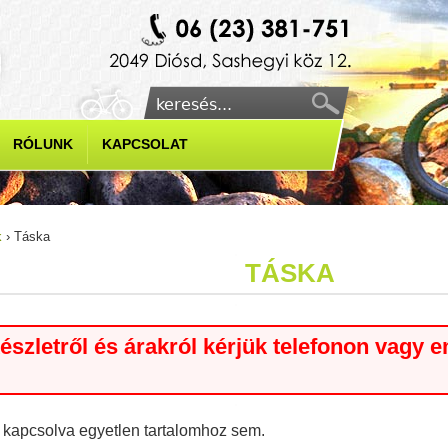
Jump to navigation
Keresés
Keresés űrlap
RÓLUNK
KAPCSOLAT
k
›
Táska
ly
TÁSKA
készletről és árakról kérjük telefonon vagy 
s kapcsolva egyetlen tartalomhoz sem.