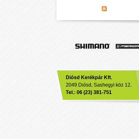
Diósd Kerékpár Kft.
2049 Diósd, Sashegyi köz 12.
Tel.: 06 (23) 381-751