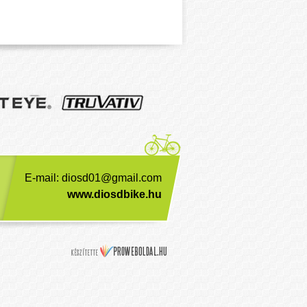
E-mail:
diosd01@gmail.com
www.diosdbike.hu