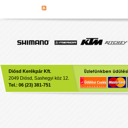
Diósd Kerékpár Kft.
2049 Diósd, Sashegyi köz 12.
Tel.: 06 (23) 381-751