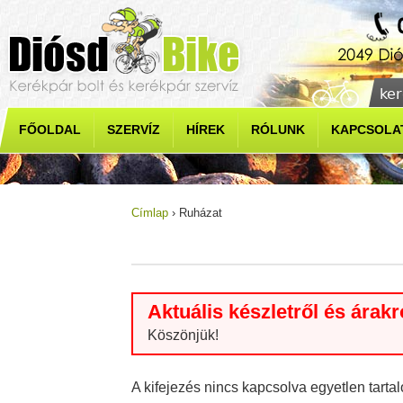
Jump to navigation
Ker
Ke
FŐOLDAL
SZERVÍZ
HÍREK
RÓLUNK
KAPCSOLA
Címlap
›
Ruházat
Jelenlegi hely
Aktuális készletről és árak
Köszönjük!
A kifejezés nincs kapcsolva egyetlen tart